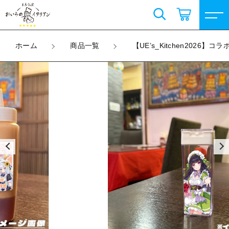
カートに商品を追加しました
こだわり検索
ログイン / 会員登録
ホーム
商品一覧
【UE’s_Kitchen2026
親カテゴリ
【UE’s_Kitchen2026】コラボラベル調味料 ＆
すべて
調味料ケース
お気に入り
%e5%95%86%e5%93%81
子カテゴリ
Selvielulu
数量
（税込）
上城ウエ販売グッズ
すべての商品
価格帯
Selvielulu
コラボ限定商品
～
ショッピングを続ける
上城ウエ販売グッズ
天然昆布塩
その他
コラボ限定商品
在庫あり
セール
天然昆布塩
カートを確認する