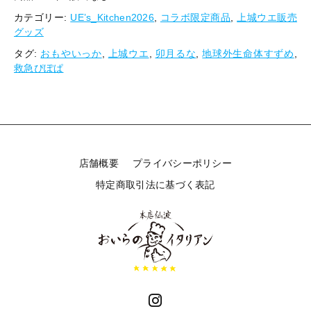
ラ
カテゴリー:
UE’s_Kitchen2026
,
コラボ限定商品
,
上城ウエ販売
ベ
グッズ
ル
調
タグ:
おもやいっか
,
上城ウエ
,
卯月るな
,
地球外生命体すずめ
,
味
救急ぴぽぱ
料
＆
調
味
料
ケ
店舗概要
プライバシーポリシー
ー
ス
特定商取引法に基づく表記
個