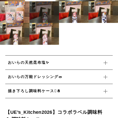
並び順
新着商品
セール
当店について
おいらの天然昆布塩✨
お知らせ
ブログ
おいらの万能ドレッシング🥗
ご利用ガイド
描き下ろし調味料ケース🫟🧂
お問い合わせ
ログイン
【UE’s_Kitchen2026】コラボラベル調味料