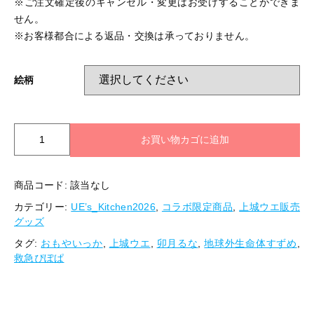
※ご注文確定後のキャンセル・変更はお受けすることができま
せん。
※お客様都合による返品・交換は承っておりません。
絵柄
【UE’s_Kitchen2026】
お買い物カゴに追加
ミ
ニ
キ
商品コード:
該当なし
ャ
カテゴリー:
UE’s_Kitchen2026
,
コラボ限定商品
,
上城ウエ販売
ン
グッズ
バ
ス
タグ:
おもやいっか
,
上城ウエ
,
卯月るな
,
地球外生命体すずめ
,
キ
救急ぴぽぱ
ー
ホ
ル
ダ