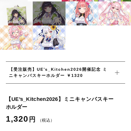
並び順
新着商品
セール
当店について
【受注販売】UE’s_Kitchen2026開催記念 ミ
お知らせ
ニキャンバスキーホルダー ￥1320
ブログ
ご利用ガイド
【UE’s_Kitchen2026】ミニキャンバスキー
ホルダー
お問い合わせ
1,320
円
ログイン
（税込）