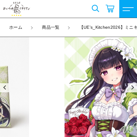
カートに商品を追加しました
こだわり検索
ログイン / 会員登録
ホーム
商品一覧
【UE’s_Kitchen2026
親カテゴリ
【UE’s_Kitchen2026】ミニキャンバスキーホ
すべて
ルダー
お気に入り
%e7%b5%b5%e6%9f%84
子カテゴリ
Selvielulu
数量
（税込）
上城ウエ販売グッズ
すべての商品
価格帯
Selvielulu
コラボ限定商品
～
ショッピングを続ける
上城ウエ販売グッズ
天然昆布塩
その他
コラボ限定商品
在庫あり
セール
天然昆布塩
カートを確認する