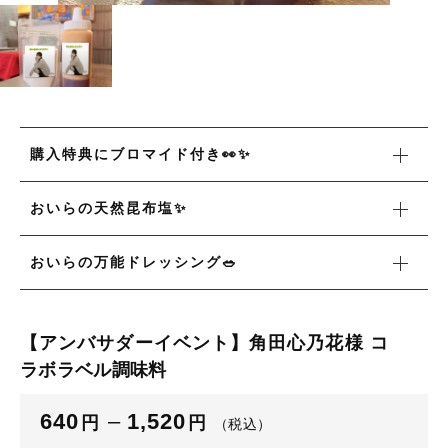
並び順
新着商品
セール
購入特典にブロマイド付き👀✨
当店について
おいらの天然昆布塩✨
お知らせ
おいらの万能ドレッシング🥗
ブログ
ご利用ガイド
【アンバサダーイベント】角田心乃花様 コ
お問い合わせ
ラボラベル調味料
ログイン
640
–
1,520
円
円
（税込）