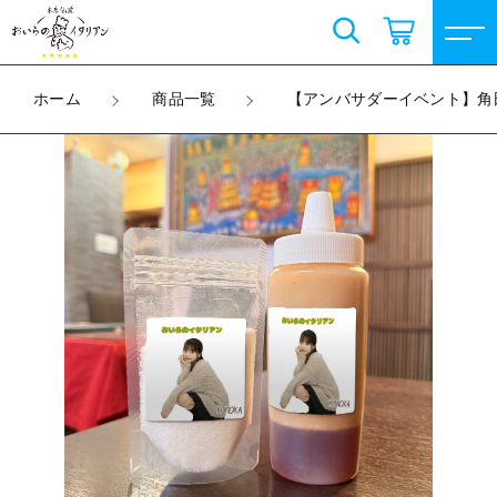
カートに商品を追加しました
こだわり検索
ログイン / 会員登録
ホーム
商品一覧
【アンバサダーイベント】角
親カテゴリ
【アンバサダーイベント】角田心乃花様 コラボ
すべて
ラベル調味料
お気に入り
%e5%95%86%e5%93%81
子カテゴリ
Selvielulu
数量
（税込）
上城ウエ販売グッズ
すべての商品
価格帯
Selvielulu
コラボ限定商品
～
ショッピングを続ける
上城ウエ販売グッズ
天然昆布塩
その他
コラボ限定商品
在庫あり
セール
天然昆布塩
カートを確認する