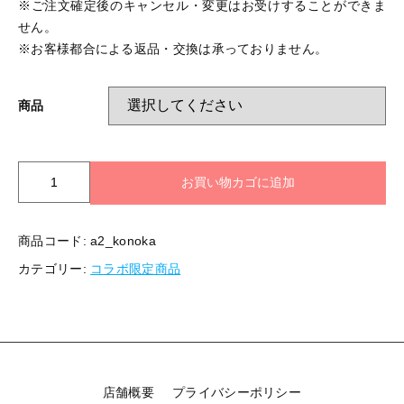
※ご注文確定後のキャンセル・変更はお受けすることができま
せん。
※お客様都合による返品・交換は承っておりません。
商品
【ア
お買い物カゴに追加
ン
バ
サ
商品コード:
a2_konoka
ダ
カテゴリー:
コラボ限定商品
ー
イ
ベ
ン
ト】
角
田
店舗概要
プライバシーポリシー