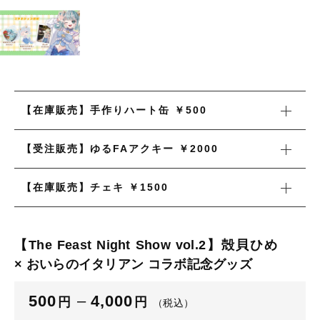
並び順
新着商品
セール
【在庫販売】手作りハート缶 ￥500
当店について
【受注販売】ゆるFAアクキー ￥2000
お知らせ
【在庫販売】チェキ ￥1500
ブログ
ご利用ガイド
【The Feast Night Show vol.2】殻貝ひめ
お問い合わせ
× おいらのイタリアン コラボ記念グッズ
ログイン
500
–
4,000
円
円
（税込）