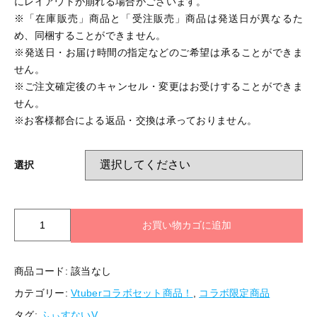
にレイアウトが崩れる場合がございます。
※「在庫販売」商品と「受注販売」商品は発送日が異なるた
め、同梱することができません。
※発送日・お届け時間の指定などのご希望は承ることができま
せん。
※ご注文確定後のキャンセル・変更はお受けすることができま
せん。
※お客様都合による返品・交換は承っておりません。
選択
【The
お買い物カゴに追加
Feast
Night
Show
商品コード:
該当なし
vol.2】
カテゴリー:
Vtuberコラボセット商品！
,
コラボ限定商品
殻
貝
タグ:
ふぃすないV