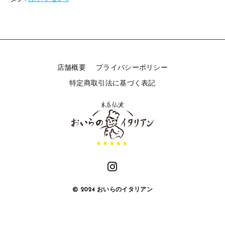
ひ
め
×
お
い
ら
店舗概要
プライバシーポリシー
の
イ
特定商取引法に基づく表記
タ
リ
ア
ン
コ
ラ
ボ
記
念
グ
© 2024 おいらのイタリアン
ッ
ズ
個