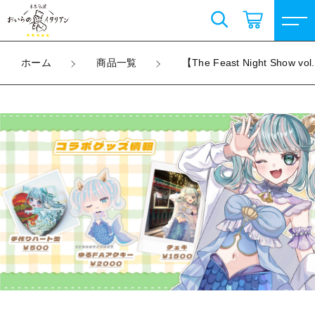
カートに商品を追加しました
こだわり検索
ログイン / 会員登録
ホーム
商品一覧
【The Feast Night S
親カテゴリ
【The Feast Night Show vol.2】殻貝ひめ × お
すべて
いらのイタリアン コラボ記念グッズ
お気に入り
%e9%81%b8%e6%8a%9e
子カテゴリ
Selvielulu
数量
（税込）
上城ウエ販売グッズ
すべての商品
価格帯
Selvielulu
コラボ限定商品
～
ショッピングを続ける
上城ウエ販売グッズ
天然昆布塩
その他
コラボ限定商品
在庫あり
セール
天然昆布塩
カートを確認する